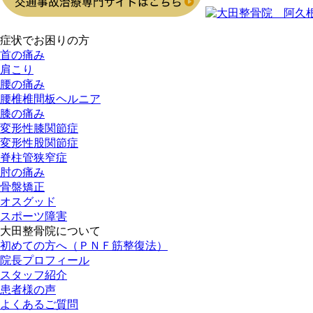
症状でお困りの方
首の痛み
肩こり
腰の痛み
腰椎椎間板ヘルニア
膝の痛み
変形性膝関節症
変形性股関節症
脊柱管狭窄症
肘の痛み
骨盤矯正
オスグッド
スポーツ障害
大田整骨院について
初めての方へ（ＰＮＦ筋整復法）
院長プロフィール
スタッフ紹介
患者様の声
よくあるご質問