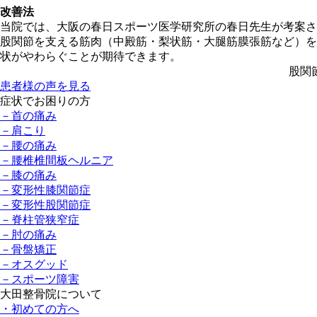
改善法
当院では、大阪の春日スポーツ医学研究所の春日先生が考案さ
股関節を支える筋肉（中殿筋・梨状筋・大腿筋膜張筋など）を
状がやわらぐことが期待できます。
股関
患者様の声を⾒る
症状でお困りの方
－首の痛み
－肩こり
－腰の痛み
－腰椎椎間板ヘルニア
－膝の痛み
－変形性膝関節症
－変形性股関節症
－脊柱管狭窄症
－肘の痛み
－骨盤矯正
－オスグッド
－スポーツ障害
大田整骨院について
・初めての方へ