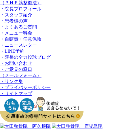
（ＰＮＦ筋整復法）
・院長プロフィール
・スタッフ紹介
・患者様の声
・よくあるご質問
・メニュー料金
・⾃賠責・任意保険
・ニュースレター
・LINE予約
・院長の全⼒投球ブログ
・お問い合わせ
・ご意見の窓⼝
（メールフォーム）
・リンク集
・プライバシーポリシー
・サイトマップ