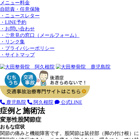
メニュー料金
⾃賠責・任意保険
・ニュースレター
・LINE予約
・お問い合わせ
・ご意見の窓⼝（メールフォーム）
・リンク集
・プライバシーポリシー
・サイトマップ
鹿児島院
阿久根院
公式LINE
症例と施術法
変形性股関節症
おもな症状
関節の痛みと機能障害です。股関節は鼠径部（脚の付け根）に