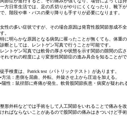
関節症が進行すると、その痛みが強くなり、場合によっては持
一方日常生活では、足の爪切りがやりにくくなったり、靴下が
で、階段や車・バスの乗り降りも手すりが必要になります。
女性の多い症状ですが、その場合原因は発育性股関節形成不全
す。
特に明らかな原因となる病気に罹ったことが無くても、体重の
診断としては、レントゲン写真で行うことが可能です。
レントゲン写真では軟骨の厚さや状態を示す関節の隙間の広さ
それぞれの程度により変形性関節症の進み具合を知ることがで
徒手検査は、Patrick test（パトリックテスト）があります。
•方法：患側を屈曲、外転、外旋させ上から圧迫を加える。
•陽性：鼠径部に疼痛が発生。軟骨股関節疾患・病変が疑われ
整形外科などでは手術をして人工関節をいれることで痛みを改
ければならないことがあるので股関節の痛みはきついけど手術