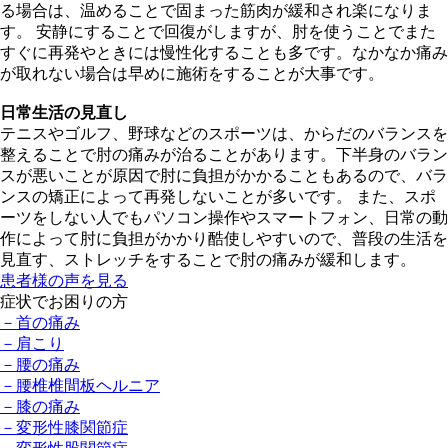
る場合は、温めることで固まった筋肉が緩和され楽になりま
す。 安静にすることで回復がしますが、肘を使うことでまた
すぐに再発やときには慢性化することも多です。なかなか痛み
が取れない場合は早めに施術をすることが大事です。
日常生活の見直し
テニスやゴルフ、野球などのスポーツは、からだのバランスを
整えることで肘の痛みが治ることがあります。下半身のバラン
スが悪いことが原因で肘に負担がかかることもあるので、バラ
ンスの矯正によって再発しないことが多いです。 また、スポ
ーツをしない人でもパソコン操作やスマートフォン、日常の動
作によって肘に負担がかかり酷使しやすいので、普段の生活を
見直す、ストレッチをすることで肘の痛みが緩和します。
患者様の声を⾒る
症状でお困りの方
－首の痛み
－肩こり
－腰の痛み
－腰椎椎間板ヘルニア
－膝の痛み
－変形性膝関節症