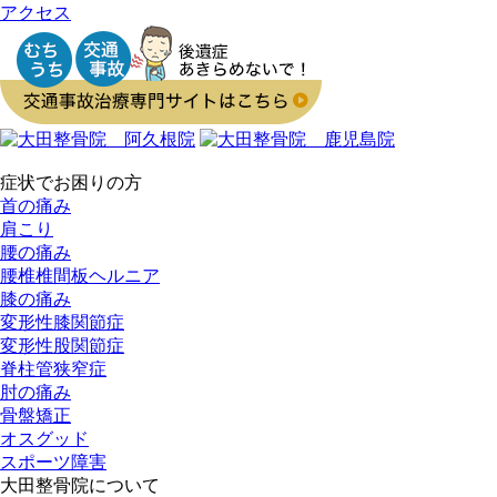
アクセス
症状でお困りの方
首の痛み
肩こり
腰の痛み
腰椎椎間板ヘルニア
膝の痛み
変形性膝関節症
変形性股関節症
脊柱管狭窄症
肘の痛み
骨盤矯正
オスグッド
スポーツ障害
大田整骨院について