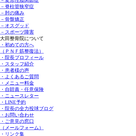
－変形性股関節症
－脊柱管狭窄症
－肘の痛み
－骨盤矯正
－オスグッド
－スポーツ障害
大田整骨院について
・初めての方へ
（ＰＮＦ筋整復法）
・院長プロフィール
・スタッフ紹介
・患者様の声
・よくあるご質問
・メニュー料金
・⾃賠責・任意保険
・ニュースレター
・LINE予約
・院長の全⼒投球ブログ
・お問い合わせ
・ご意見の窓⼝
（メールフォーム）
・リンク集