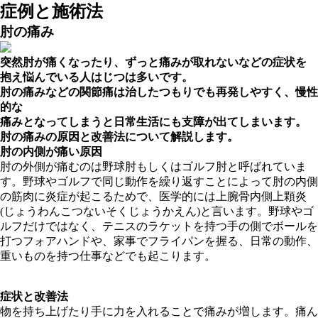
症例と施術法
肘の痛み
突然肘が痛くなったり、ずっと痛みが取れないなどの症状を
抱え悩んでいる人はじつは多いです。
肘の痛みなどの関節痛は治したつもりでも再発しやすく、慢性
的な
痛みとなってしまうと日常生活にも支障が出てしまいます。
肘の痛みの原因と改善法について解説します。
肘の内側が痛い原因
肘の外側が痛むのは野球肘もしくはゴルフ肘と呼ばれていま
す。野球やゴルフで同じ動作を繰り返すことによって肘の内側
の筋肉に炎症が起こるためで、医学的には上腕骨内側上顆炎
(じょうわんこつないそくじょうかえん)と言います。野球やゴ
ルフだけではなく、テニスのラケットを持つ手の側でボールを
打つフォアハンドや、家事でフライパンを握る、日常の動作、
重いものを持つ仕事などでも起こります。
症状と改善法
物を持ち上げたり手に力を入れることで痛みが増します。痛ん