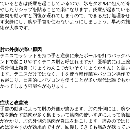
でいるときは炎症を起こしているので、氷をタオルに包んで冷
やしたりシップを貼ることで楽になります。炎症が起きている
筋肉を動かすと回復が遅れてしまうので、できるだけ無理をせ
ず安静にし、腕や手首を使わないようにしましょう。早めの施
術が大事です。
肘の外側が痛い原因
テニスでラケットを持つ手と逆側に来たボールを打つバックハ
ンドで起こりやすくテニス肘と呼ばれますが、医学的には上腕
骨外側上顆炎（じょうわんこつがいそくじょうかえん）と言い
ます。テニスだけではなく、手を使う軽作業やパソコン操作で
も起こり、日常的にパソコンを使うことが多い現代は誰でもか
かってしまう可能性があります。
症状と改善法
手首の動きによって肘の外側が痛みます。肘の外側には、腕や
指を動かす筋肉が多く集まっいて筋肉の使いすぎによって負担
がかかり、肘の外側の筋肉が炎症を起こします。痛みのではじ
めは冷やすのが効果的ですが、回復してきても痛みが残ってい